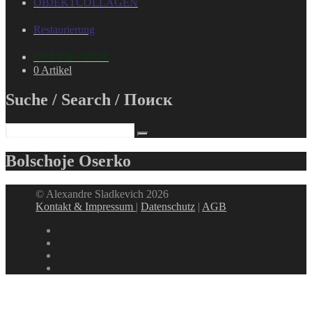
OBJEKTCOLLAGEN
Restaurierung
ONLINE-SHOP
0 Artikel
Suche / Search / Поиск
Bolschoje Oserko
© Alexandre Sladkevich 2026
Kontakt & Impressum
|
Datenschutz
|
AGB
instagram
linkedin
facebook
xing