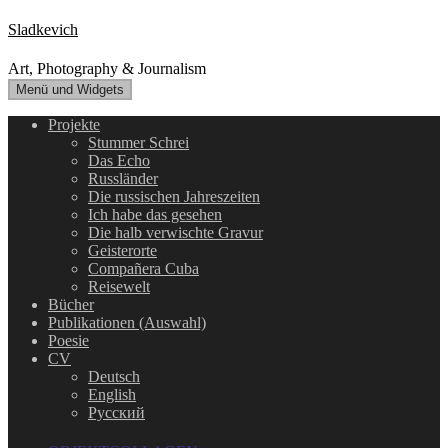
Zum
Sladkevich
Inhalt
springen
Art, Photography & Journalism
Menü und Widgets
Projekte
Stummer Schrei
Das Echo
Russländer
Die russischen Jahreszeiten
Ich habe das gesehen
Die halb verwischte Gravur
Geisterorte
Compañera Cuba
Reisewelt
Bücher
Publikationen (Auswahl)
Poesie
CV
Deutsch
English
Русский