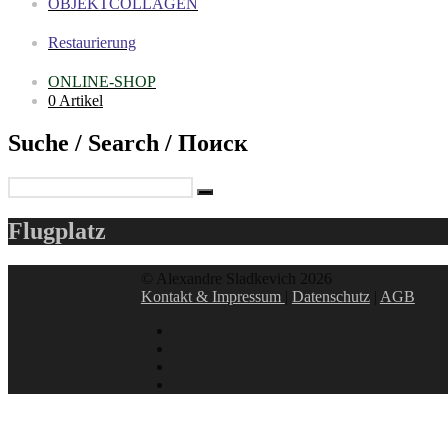
OBJEKTCOLLAGEN
Restaurierung
ONLINE-SHOP
0 Artikel
Suche / Search / Поиск
Flugplatz
© Alexandre Sladkevich 2026
Kontakt & Impressum
|
Datenschutz
|
AGB
instagram
linkedin
facebook
xing