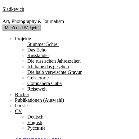
Zum
Sladkevich
Inhalt
springen
Art, Photography & Journalism
Menü und Widgets
Projekte
Stummer Schrei
Das Echo
Russländer
Die russischen Jahreszeiten
Ich habe das gesehen
Die halb verwischte Gravur
Geisterorte
Compañera Cuba
Reisewelt
Bücher
Publikationen (Auswahl)
Poesie
CV
Deutsch
English
Русский