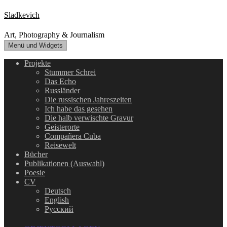
Zum
Sladkevich
Inhalt
springen
Art, Photography & Journalism
Menü und Widgets
Projekte
Stummer Schrei
Das Echo
Russländer
Die russischen Jahreszeiten
Ich habe das gesehen
Die halb verwischte Gravur
Geisterorte
Compañera Cuba
Reisewelt
Bücher
Publikationen (Auswahl)
Poesie
CV
Deutsch
English
Русский