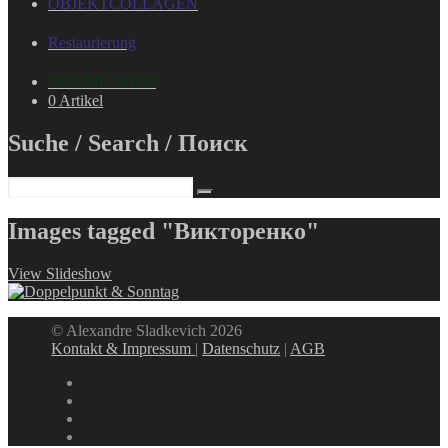
OBJEKTCOLLAGEN
Restaurierung
ONLINE-SHOP
0 Artikel
Suche / Search / Поиск
Images tagged "Викторенко"
View Slideshow
© Alexandre Sladkevich 2026
Kontakt & Impressum
|
Datenschutz
|
AGB
instagram
linkedin
facebook
xing