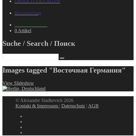
OBJEKTCOLLAGEN
Restaurierung
ONLINE-SHOP
0 Artikel
Suche / Search / Поиск
Images tagged "Восточная Германия"
View Slideshow
© Alexandre Sladkevich 2026
Kontakt & Impressum
|
Datenschutz
|
AGB
instagram
linkedin
facebook
xing