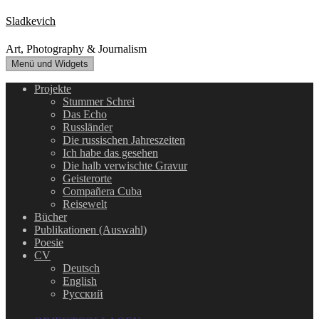
Zum
Sladkevich
Inhalt
springen
Art, Photography & Journalism
Menü und Widgets
Projekte
Stummer Schrei
Das Echo
Russländer
Die russischen Jahreszeiten
Ich habe das gesehen
Die halb verwischte Gravur
Geisterorte
Compañera Cuba
Reisewelt
Bücher
Publikationen (Auswahl)
Poesie
CV
Deutsch
English
Русский