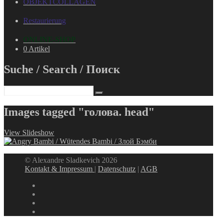
OBJEKTCOLLAGEN
Restaurierung
ONLINE-SHOP
0 Artikel
Suche / Search / Поиск
Images tagged "голова. head"
View Slideshow
© Alexandre Sladkevich 2026
Kontakt & Impressum
|
Datenschutz
|
AGB
instagram
linkedin
facebook
xing