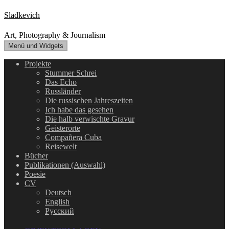
Zum
Sladkevich
Inhalt
springen
Art, Photography & Journalism
Menü und Widgets
Projekte
Stummer Schrei
Das Echo
Russländer
Die russischen Jahreszeiten
Ich habe das gesehen
Die halb verwischte Gravur
Geisterorte
Compañera Cuba
Reisewelt
Bücher
Publikationen (Auswahl)
Poesie
CV
Deutsch
English
Русский