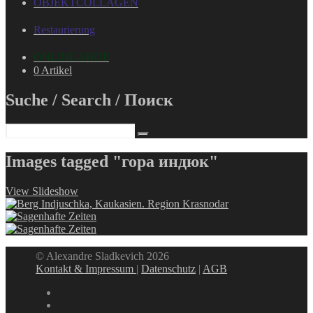
OBJEKTCOLLAGEN
Restaurierung
ONLINE-SHOP
0 Artikel
Suche / Search / Поиск
Images tagged "гора индюк"
View Slideshow
© Alexandre Sladkevich 2026
Kontakt & Impressum
|
Datenschutz
|
AGB
instagram
linkedin