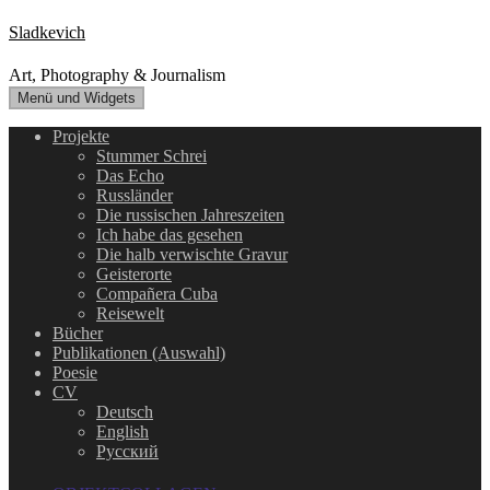
Zum
Sladkevich
Inhalt
springen
Art, Photography & Journalism
Menü und Widgets
Projekte
Stummer Schrei
Das Echo
Russländer
Die russischen Jahreszeiten
Ich habe das gesehen
Die halb verwischte Gravur
Geisterorte
Compañera Cuba
Reisewelt
Bücher
Publikationen (Auswahl)
Poesie
CV
Deutsch
English
Русский