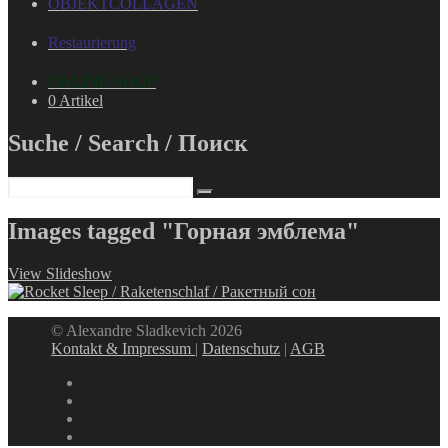
OBJEKTCOLLAGEN
Restaurierung
ONLINE-SHOP
0 Artikel
Suche / Search / Поиск
Images tagged "Горная эмблема"
View Slideshow
© Alexandre Sladkevich 2026
Kontakt & Impressum
|
Datenschutz
|
AGB
instagram
linkedin
facebook
xing