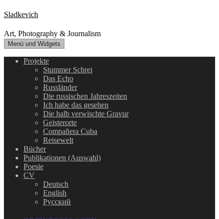
Zum
Sladkevich
Inhalt
springen
Art, Photography & Journalism
Menü und Widgets
Projekte
Stummer Schrei
Das Echo
Russländer
Die russischen Jahreszeiten
Ich habe das gesehen
Die halb verwischte Gravur
Geisterorte
Compañera Cuba
Reisewelt
Bücher
Publikationen (Auswahl)
Poesie
CV
Deutsch
English
Русский