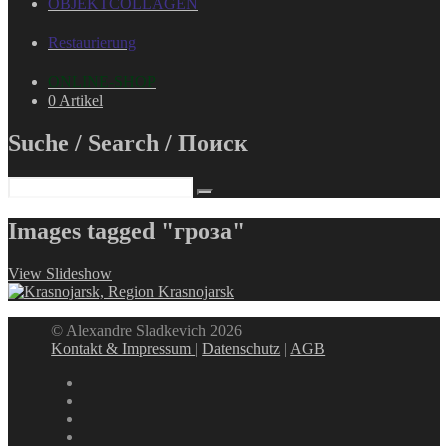
OBJEKTCOLLAGEN
Restaurierung
ONLINE-SHOP
0 Artikel
Suche / Search / Поиск
Images tagged "гроза"
View Slideshow
© Alexandre Sladkevich 2026
Kontakt & Impressum
|
Datenschutz
|
AGB
instagram
linkedin
facebook
xing