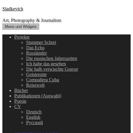
Zum
Sladkevich
Inhalt
springen
Art, Photography & Journalism
Menü und Widgets
Projekte
Stummer Schrei
Das Echo
Russländer
Die russischen Jahreszeiten
Ich habe das gesehen
Die halb verwischte Gravur
Geisterorte
Compañera Cuba
Reisewelt
Bücher
Publikationen (Auswahl)
Poesie
CV
Deutsch
English
Русский