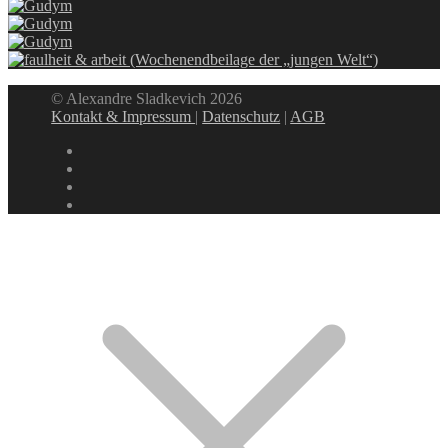
© Alexandre Sladkevich 2026
Kontakt & Impressum
|
Datenschutz
|
AGB
instagram
linkedin
facebook
xing