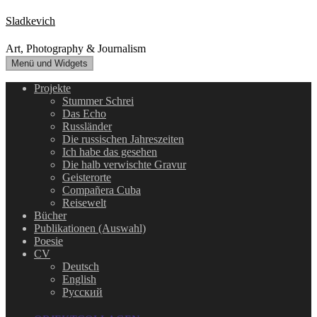
Zum
Sladkevich
Inhalt
springen
Art, Photography & Journalism
Menü und Widgets
Projekte
Stummer Schrei
Das Echo
Russländer
Die russischen Jahreszeiten
Ich habe das gesehen
Die halb verwischte Gravur
Geisterorte
Compañera Cuba
Reisewelt
Bücher
Publikationen (Auswahl)
Poesie
CV
Deutsch
English
Русский