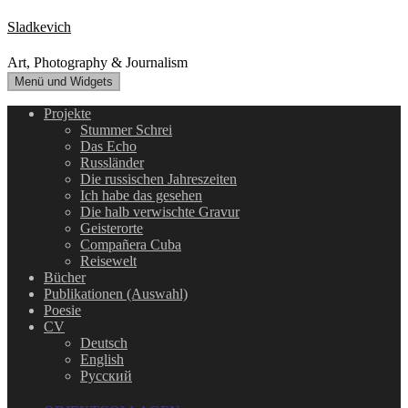
Zum
Sladkevich
Inhalt
springen
Art, Photography & Journalism
Menü und Widgets
Projekte
Stummer Schrei
Das Echo
Russländer
Die russischen Jahreszeiten
Ich habe das gesehen
Die halb verwischte Gravur
Geisterorte
Compañera Cuba
Reisewelt
Bücher
Publikationen (Auswahl)
Poesie
CV
Deutsch
English
Русский