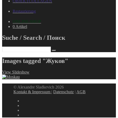
OBJEKTCOLLAGEN
Restaurierung
ONLINE-SHOP
0 Artikel
Suche / Search / Поиск
Images tagged "Жуков"
View Slideshow
© Alexandre Sladkevich 2026
Kontakt & Impressum
|
Datenschutz
|
AGB
instagram
linkedin
facebook
xing