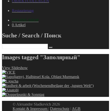
OBJEKTCOLLAGEN
Restaurierung
ONLINE-SHOP
0 Artikel
Suche / Search / Поиск
Images tagged "Заполярный"
View Slideshow
© Alexandre Sladkevich 2026
Kontakt & Impressum
|
Datenschutz
|
AGB