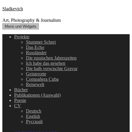
Zum
Sladkevich
Inhalt
springen
Art, Photography & Journalism
Menü und Widgets
Projekte
Stummer Schrei
Das Echo
Russländer
Die russischen Jahreszeiten
Ich habe das gesehen
Die halb verwischte Gravur
Geisterorte
Compañera Cuba
Reisewelt
Bücher
Publikationen (Auswahl)
Poesie
CV
Deutsch
English
Русский