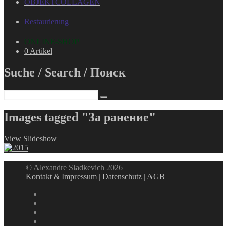
OBJEKTCOLLAGEN
Restaurierung
ONLINE-SHOP
0 Artikel
Suche / Search / Поиск
Images tagged "За ранение"
View Slideshow
© Alexandre Sladkevich 2026
Kontakt & Impressum
|
Datenschutz
|
AGB
instagram
linkedin
facebook
xing