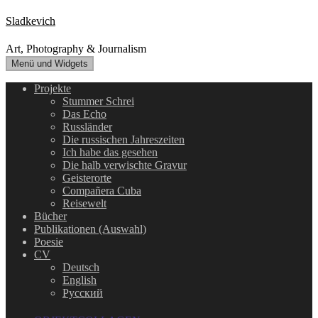
Zum
Sladkevich
Inhalt
springen
Art, Photography & Journalism
Menü und Widgets
Projekte
Stummer Schrei
Das Echo
Russländer
Die russischen Jahreszeiten
Ich habe das gesehen
Die halb verwischte Gravur
Geisterorte
Compañera Cuba
Reisewelt
Bücher
Publikationen (Auswahl)
Poesie
CV
Deutsch
English
Русский