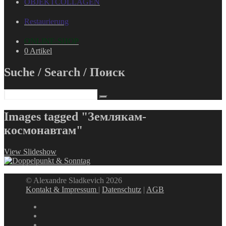
OBJEKTCOLLAGEN
Restaurierung
ONLINE-SHOP
0 Artikel
Suche / Search / Поиск
Images tagged "Землякам-
космонавтам"
View Slideshow
© Alexandre Sladkevich 2026
Kontakt & Impressum
|
Datenschutz
|
AGB
instagram
linkedin
facebook