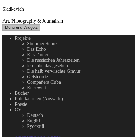
Zum
Sladkevich
Inhalt
springen
Art, Photography & Journalism
Menü und Widgets
Projekte
Stummer Schrei
Das Echo
Russländer
Die russischen Jahreszeiten
Ich habe das gesehen
Die halb verwischte Gravur
Geisterorte
Compañera Cuba
Reisewelt
Bücher
Publikationen (Auswahl)
Poesie
CV
Deutsch
English
Русский