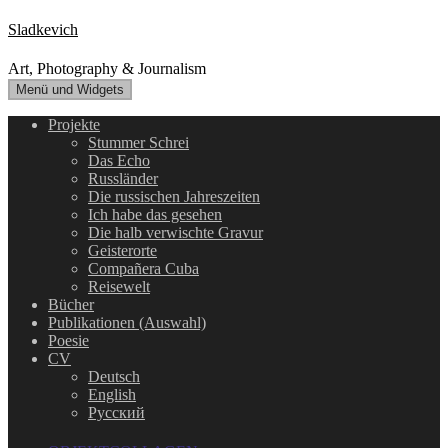
Zum
Sladkevich
Inhalt
springen
Art, Photography & Journalism
Menü und Widgets
Projekte
Stummer Schrei
Das Echo
Russländer
Die russischen Jahreszeiten
Ich habe das gesehen
Die halb verwischte Gravur
Geisterorte
Compañera Cuba
Reisewelt
Bücher
Publikationen (Auswahl)
Poesie
CV
Deutsch
English
Русский