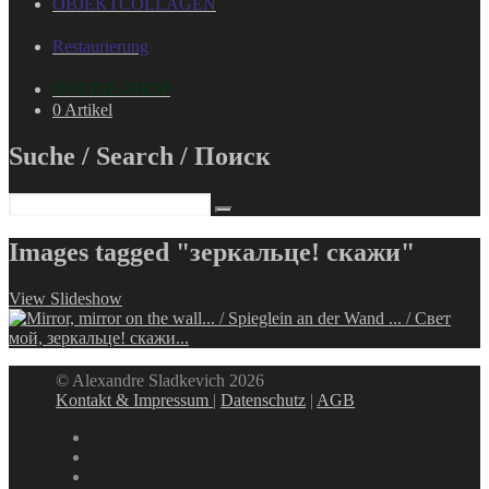
OBJEKTCOLLAGEN
Restaurierung
ONLINE-SHOP
0 Artikel
Suche / Search / Поиск
Images tagged "зеркальце! скажи"
View Slideshow
© Alexandre Sladkevich 2026
Kontakt & Impressum
|
Datenschutz
|
AGB
instagram
linkedin
facebook