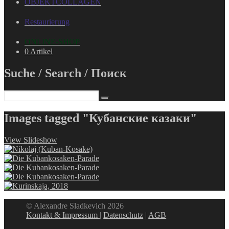
OBJEKTCOLLAGEN
Restaurierung
ONLINE-SHOP
0 Artikel
Suche / Search / Поиск
Images tagged "Кубанские казаки"
View Slideshow
© Alexandre Sladkevich 2026
Kontakt & Impressum
|
Datenschutz
|
AGB