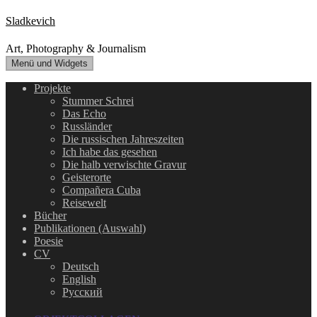
Zum
Sladkevich
Inhalt
springen
Art, Photography & Journalism
Menü und Widgets
Projekte
Stummer Schrei
Das Echo
Russländer
Die russischen Jahreszeiten
Ich habe das gesehen
Die halb verwischte Gravur
Geisterorte
Compañera Cuba
Reisewelt
Bücher
Publikationen (Auswahl)
Poesie
CV
Deutsch
English
Русский