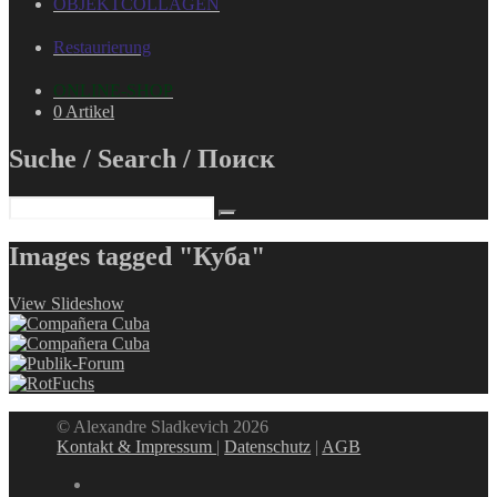
OBJEKTCOLLAGEN
Restaurierung
ONLINE-SHOP
0 Artikel
Suche / Search / Поиск
Images tagged "Куба"
View Slideshow
© Alexandre Sladkevich 2026
Kontakt & Impressum
|
Datenschutz
|
AGB
instagram