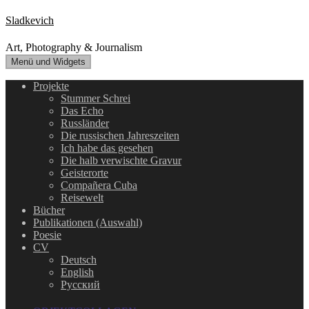
Zum
Sladkevich
Inhalt
springen
Art, Photography & Journalism
Menü und Widgets
Projekte
Stummer Schrei
Das Echo
Russländer
Die russischen Jahreszeiten
Ich habe das gesehen
Die halb verwischte Gravur
Geisterorte
Compañera Cuba
Reisewelt
Bücher
Publikationen (Auswahl)
Poesie
CV
Deutsch
English
Русский