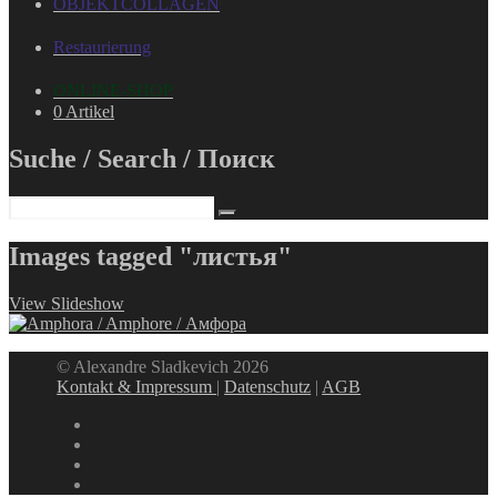
OBJEKTCOLLAGEN
Restaurierung
ONLINE-SHOP
0 Artikel
Suche / Search / Поиск
Images tagged "листья"
View Slideshow
© Alexandre Sladkevich 2026
Kontakt & Impressum
|
Datenschutz
|
AGB
instagram
linkedin
facebook
xing