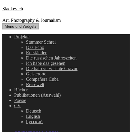
Zum
Sladkevich
Inhalt
springen
Art, Photography & Journalism
Menü und Widgets
Projekte
Stummer Schrei
Das Echo
Russländer
Die russischen Jahreszeiten
Ich habe das gesehen
Die halb verwischte Gravur
Geisterorte
Compañera Cuba
Reisewelt
Bücher
Publikationen (Auswahl)
Poesie
CV
Deutsch
English
Русский