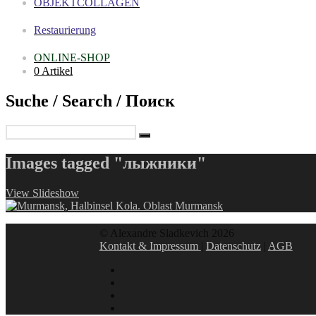
OBJEKTCOLLAGEN
Restaurierung
ONLINE-SHOP
0 Artikel
Suche / Search / Поиск
Images tagged "лыжники"
View Slideshow
© Alexandre Sladkevich 2026
Kontakt & Impressum
|
Datenschutz
|
AGB
instagram
linkedin
facebook
xing