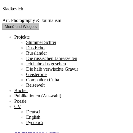
Zum
Sladkevich
Inhalt
springen
Art, Photography & Journalism
Menü und Widgets
Projekte
Stummer Schrei
Das Echo
Russländer
Die russischen Jahreszeiten
Ich habe das gesehen
Die halb verwischte Gravur
Geisterorte
Compañera Cuba
Reisewelt
Bücher
Publikationen (Auswahl)
Poesie
CV
Deutsch
English
Русский