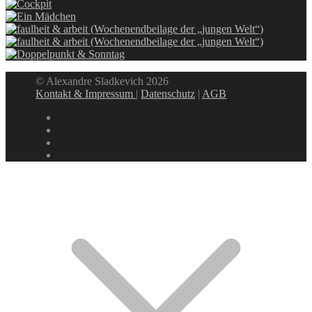
© Alexandre Sladkevich 2026
Kontakt & Impressum
|
Datenschutz
|
AGB
instagram
linkedin
facebook
xing