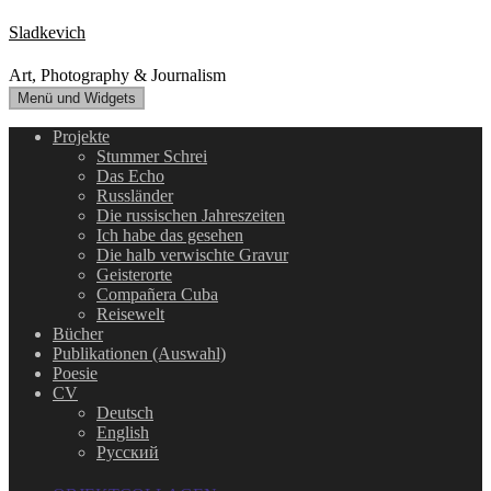
Zum
Sladkevich
Inhalt
springen
Art, Photography & Journalism
Menü und Widgets
Projekte
Stummer Schrei
Das Echo
Russländer
Die russischen Jahreszeiten
Ich habe das gesehen
Die halb verwischte Gravur
Geisterorte
Compañera Cuba
Reisewelt
Bücher
Publikationen (Auswahl)
Poesie
CV
Deutsch
English
Русский