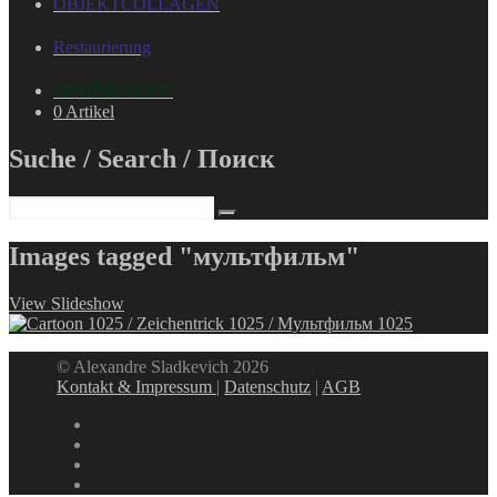
OBJEKTCOLLAGEN
Restaurierung
ONLINE-SHOP
0 Artikel
Suche / Search / Поиск
Images tagged "мультфильм"
View Slideshow
© Alexandre Sladkevich 2026
Kontakt & Impressum
|
Datenschutz
|
AGB
instagram
linkedin
facebook
xing