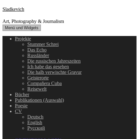
Zum
Sladkevich
Inhalt
springen
Art, Photography & Journalism
Menü und Widgets
Projekte
Stummer Schrei
Das Echo
Russländer
Die russischen Jahreszeiten
Ich habe das gesehen
Die halb verwischte Gravur
Geisterorte
Compañera Cuba
Reisewelt
Bücher
Publikationen (Auswahl)
Poesie
CV
Deutsch
English
Русский