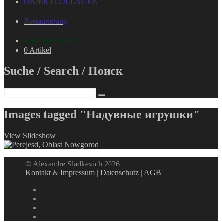
OBJEKTCOLLAGEN
Restaurierung
ONLINE-SHOP
0 Artikel
Suche / Search / Поиск
Images tagged "Надувные игрушки"
View Slideshow
© Alexandre Sladkevich 2026
Kontakt & Impressum
|
Datenschutz
|
AGB
instagram
linkedin
facebook
xing