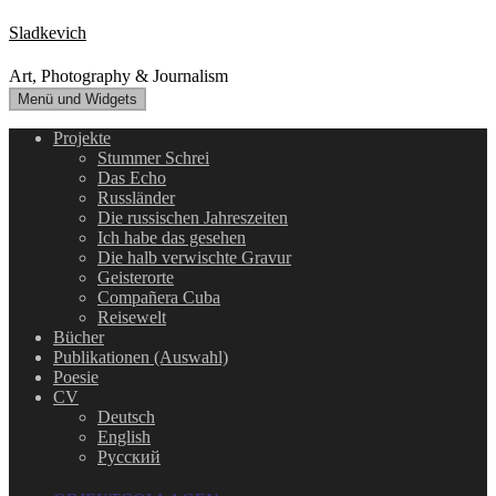
Zum
Sladkevich
Inhalt
springen
Art, Photography & Journalism
Menü und Widgets
Projekte
Stummer Schrei
Das Echo
Russländer
Die russischen Jahreszeiten
Ich habe das gesehen
Die halb verwischte Gravur
Geisterorte
Compañera Cuba
Reisewelt
Bücher
Publikationen (Auswahl)
Poesie
CV
Deutsch
English
Русский