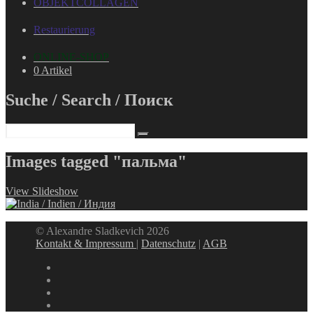
OBJEKTCOLLAGEN
Restaurierung
ONLINE-SHOP
0 Artikel
Suche / Search / Поиск
Images tagged "пальма"
View Slideshow
© Alexandre Sladkevich 2026
Kontakt & Impressum
|
Datenschutz
|
AGB
instagram
linkedin
facebook
xing