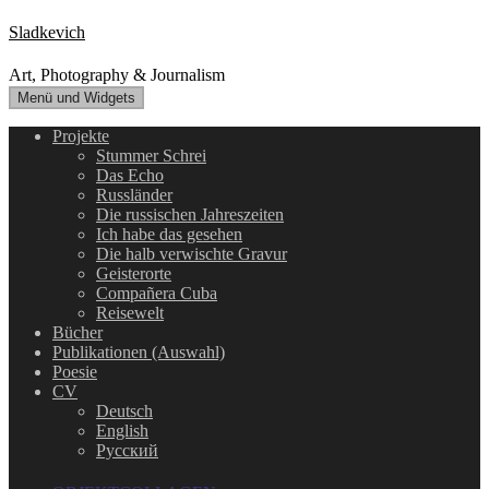
Zum
Sladkevich
Inhalt
springen
Art, Photography & Journalism
Menü und Widgets
Projekte
Stummer Schrei
Das Echo
Russländer
Die russischen Jahreszeiten
Ich habe das gesehen
Die halb verwischte Gravur
Geisterorte
Compañera Cuba
Reisewelt
Bücher
Publikationen (Auswahl)
Poesie
CV
Deutsch
English
Русский