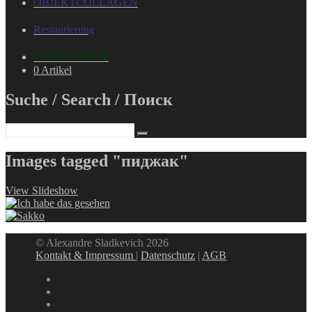
OBJEKTCOLLAGEN
Restaurierung
ONLINE-SHOP
0 Artikel
Suche / Search / Поиск
Images tagged "пиджак"
View Slideshow
© Alexandre Sladkevich 2026
Kontakt & Impressum
|
Datenschutz
|
AGB
instagram
linkedin
facebook