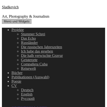
Zum
Sladkevich
Inhalt
springen
Art, Photography & Journalism
Menü und Widgets
Projekte
Stummer Schrei
Das Echo
Russländer
Die russischen Jahreszeiten
Ich habe das gesehen
Die halb verwischte Gravur
Geisterorte
Compañera Cuba
Reisewelt
Bücher
Publikationen (Auswahl)
Poesie
CV
Deutsch
English
Русский