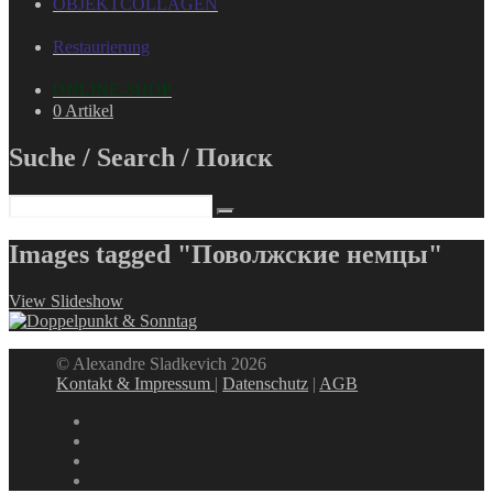
OBJEKTCOLLAGEN
Restaurierung
ONLINE-SHOP
0 Artikel
Suche / Search / Поиск
Images tagged "Поволжские немцы"
View Slideshow
© Alexandre Sladkevich 2026
Kontakt & Impressum
|
Datenschutz
|
AGB
instagram
linkedin
facebook
xing