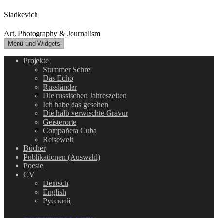
Zum
Sladkevich
Inhalt
springen
Art, Photography & Journalism
Menü und Widgets
Projekte
Stummer Schrei
Das Echo
Russländer
Die russischen Jahreszeiten
Ich habe das gesehen
Die halb verwischte Gravur
Geisterorte
Compañera Cuba
Reisewelt
Bücher
Publikationen (Auswahl)
Poesie
CV
Deutsch
English
Русский