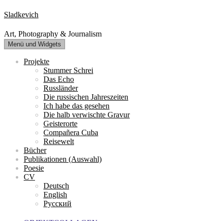
Zum
Sladkevich
Inhalt
springen
Art, Photography & Journalism
Menü und Widgets
Projekte
Stummer Schrei
Das Echo
Russländer
Die russischen Jahreszeiten
Ich habe das gesehen
Die halb verwischte Gravur
Geisterorte
Compañera Cuba
Reisewelt
Bücher
Publikationen (Auswahl)
Poesie
CV
Deutsch
English
Русский