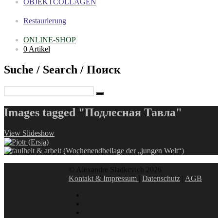
OBJEKTCOLLAGEN
Restaurierung
ONLINE-SHOP
0 Artikel
Suche / Search / Поиск
Images tagged "Подлесная Тавла"
View Slideshow
© Alexandre Sladkevich 2026
Kontakt & Impressum
|
Datenschutz
|
AGB
instagram
linkedin
facebook