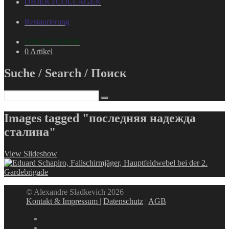
OBJEKTCOLLAGEN
Restaurierung
ONLINE-SHOP
0 Artikel
Suche / Search / Поиск
Images tagged "последняя надежда
сталина"
View Slideshow
© Alexandre Sladkevich 2026
Kontakt & Impressum
|
Datenschutz
|
AGB
instagram
linkedin