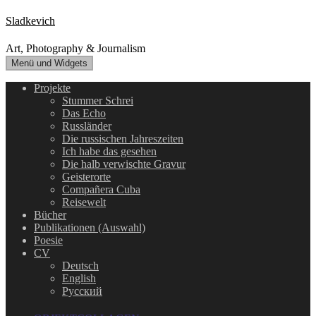
Zum
Sladkevich
Inhalt
springen
Art, Photography & Journalism
Menü und Widgets
Projekte
Stummer Schrei
Das Echo
Russländer
Die russischen Jahreszeiten
Ich habe das gesehen
Die halb verwischte Gravur
Geisterorte
Compañera Cuba
Reisewelt
Bücher
Publikationen (Auswahl)
Poesie
CV
Deutsch
English
Русский