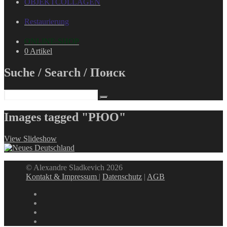
OBJEKTCOLLAGEN
Restaurierung
ONLINE-SHOP
0 Artikel
Suche / Search / Поиск
Images tagged "РЮО"
View Slideshow
© Alexandre Sladkevich 2026
Kontakt & Impressum
|
Datenschutz
|
AGB
instagram
linkedin
facebook
xing