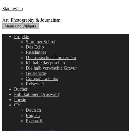
Zum
Sladkevich
Inhalt
springen
Art, Photography & Journalism
Menü und Widgets
Projekte
Stummer Schrei
Das Echo
Russländer
Die russischen Jahreszeiten
Ich habe das gesehen
Die halb verwischte Gravur
Geisterorte
Compañera Cuba
Reisewelt
Bücher
Publikationen (Auswahl)
Poesie
CV
Deutsch
English
Русский