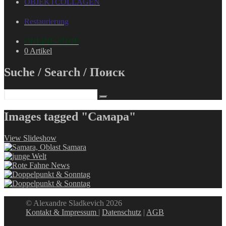
OBJEKTCOLLAGEN
Restaurierung
ONLINE-SHOP
0 Artikel
Suche / Search / Поиск
Images tagged "Самара"
View Slideshow
© Alexandre Sladkevich 2026
Kontakt & Impressum
|
Datenschutz
|
AGB