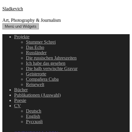
Zum
Sladkevich
Inhalt
springen
Art, Photography & Journalism
Menü und Widgets
Projekte
Stummer Schrei
Das Echo
Russländer
Die russischen Jahreszeiten
Ich habe das gesehen
Die halb verwischte Gravur
Geisterorte
Compañera Cuba
Reisewelt
Bücher
Publikationen (Auswahl)
Poesie
CV
Deutsch
English
Русский