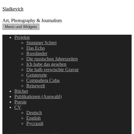
Zum
Sladkevich
Inhalt
springen
Art, Photography & Journalism
Menü und Widgets
Projekte
Stummer Schrei
Das Echo
Russländer
Die russischen Jahreszeiten
Ich habe das gesehen
Die halb verwischte Gravur
Geisterorte
Compañera Cuba
Reisewelt
Bücher
Publikationen (Auswahl)
Poesie
CV
Deutsch
English
Русский