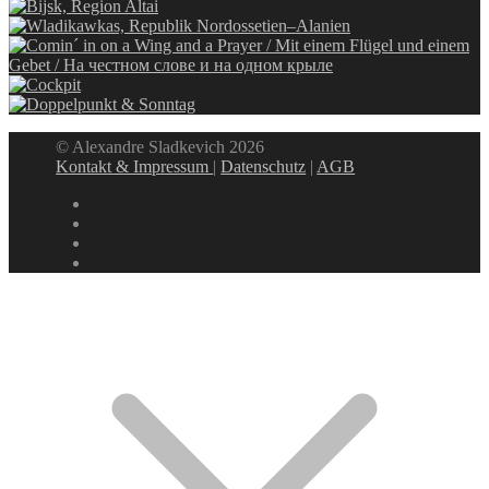
© Alexandre Sladkevich 2026
Kontakt & Impressum
|
Datenschutz
|
AGB
instagram
linkedin
facebook
xing