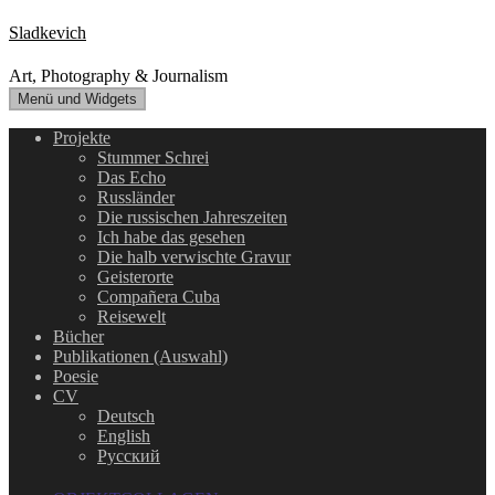
Zum
Sladkevich
Inhalt
springen
Art, Photography & Journalism
Menü und Widgets
Projekte
Stummer Schrei
Das Echo
Russländer
Die russischen Jahreszeiten
Ich habe das gesehen
Die halb verwischte Gravur
Geisterorte
Compañera Cuba
Reisewelt
Bücher
Publikationen (Auswahl)
Poesie
CV
Deutsch
English
Русский