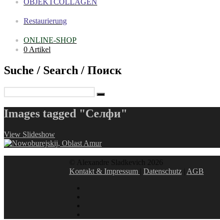
OBJEKTCOLLAGEN
Restaurierung
ONLINE-SHOP
0 Artikel
Suche / Search / Поиск
Images tagged "Селфи"
View Slideshow
© Alexandre Sladkevich 2026
Kontakt & Impressum
|
Datenschutz
|
AGB
instagram
linkedin
facebook
xing