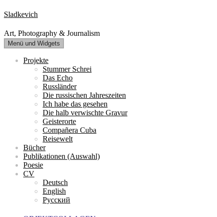
Zum
Sladkevich
Inhalt
springen
Art, Photography & Journalism
Menü und Widgets
Projekte
Stummer Schrei
Das Echo
Russländer
Die russischen Jahreszeiten
Ich habe das gesehen
Die halb verwischte Gravur
Geisterorte
Compañera Cuba
Reisewelt
Bücher
Publikationen (Auswahl)
Poesie
CV
Deutsch
English
Русский