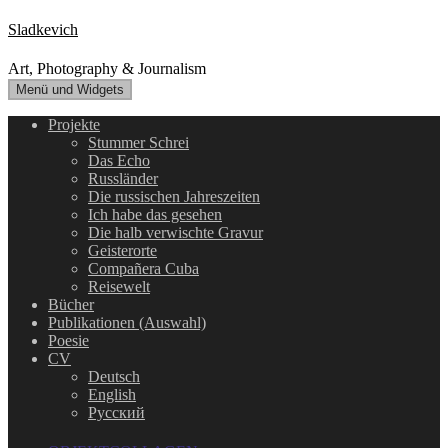
Zum
Sladkevich
Inhalt
springen
Art, Photography & Journalism
Menü und Widgets
Projekte
Stummer Schrei
Das Echo
Russländer
Die russischen Jahreszeiten
Ich habe das gesehen
Die halb verwischte Gravur
Geisterorte
Compañera Cuba
Reisewelt
Bücher
Publikationen (Auswahl)
Poesie
CV
Deutsch
English
Русский