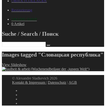
OBJEKTCOLLAGEN
Restaurierung
ONLINE-SHOP
0 Artikel
Suche / Search / Поиск
Images tagged "Словацкая республика"
View Slideshow
© Alexandre Sladkevich 2026
Kontakt & Impressum
|
Datenschutz
|
AGB
instagram
linkedin
facebook
xing