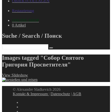
OBJEKTCOLLAGEN
Restaurierung
ONLINE-SHOP
0 Artikel
Suche / Search / Поиск
Images tagged "Собор Святого
Григория Просветителя"
View Slideshow
© Alexandre Sladkevich 2026
Kontakt & Impressum
|
Datenschutz
|
AGB
instagram
linkedin
facebook