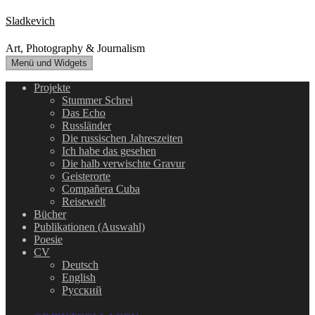
Zum
Sladkevich
Inhalt
springen
Art, Photography & Journalism
Menü und Widgets
Projekte
Stummer Schrei
Das Echo
Russländer
Die russischen Jahreszeiten
Ich habe das gesehen
Die halb verwischte Gravur
Geisterorte
Compañera Cuba
Reisewelt
Bücher
Publikationen (Auswahl)
Poesie
CV
Deutsch
English
Русский