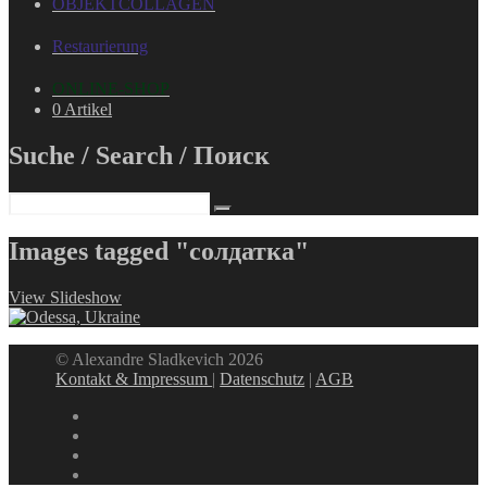
OBJEKTCOLLAGEN
Restaurierung
ONLINE-SHOP
0 Artikel
Suche / Search / Поиск
Images tagged "солдатка"
View Slideshow
© Alexandre Sladkevich 2026
Kontakt & Impressum
|
Datenschutz
|
AGB
instagram
linkedin
facebook
xing