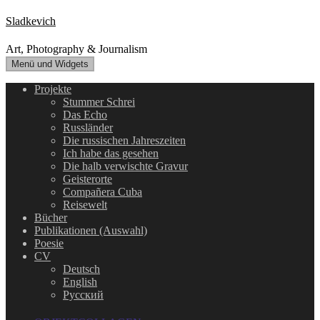
Zum
Sladkevich
Inhalt
springen
Art, Photography & Journalism
Menü und Widgets
Projekte
Stummer Schrei
Das Echo
Russländer
Die russischen Jahreszeiten
Ich habe das gesehen
Die halb verwischte Gravur
Geisterorte
Compañera Cuba
Reisewelt
Bücher
Publikationen (Auswahl)
Poesie
CV
Deutsch
English
Русский