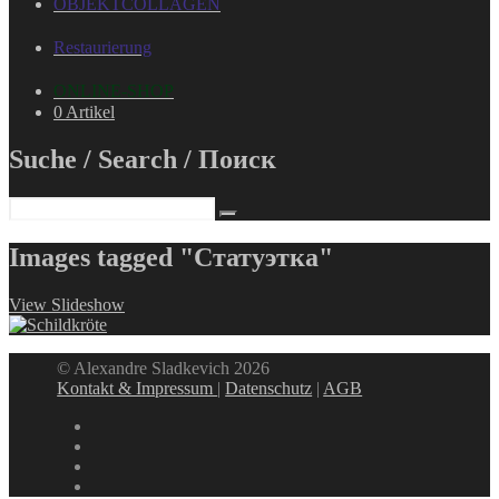
OBJEKTCOLLAGEN
Restaurierung
ONLINE-SHOP
0 Artikel
Suche / Search / Поиск
Images tagged "Статуэтка"
View Slideshow
© Alexandre Sladkevich 2026
Kontakt & Impressum
|
Datenschutz
|
AGB
instagram
linkedin
facebook
xing