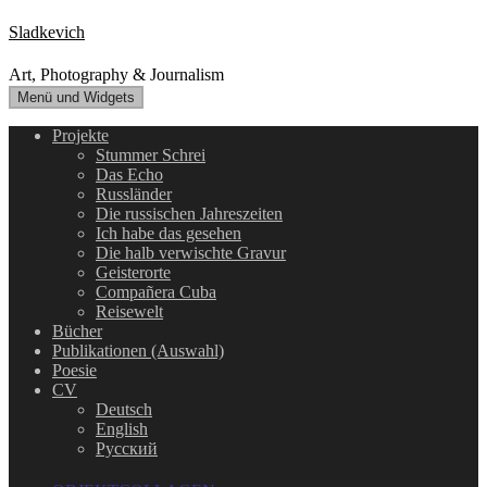
Zum
Sladkevich
Inhalt
springen
Art, Photography & Journalism
Menü und Widgets
Projekte
Stummer Schrei
Das Echo
Russländer
Die russischen Jahreszeiten
Ich habe das gesehen
Die halb verwischte Gravur
Geisterorte
Compañera Cuba
Reisewelt
Bücher
Publikationen (Auswahl)
Poesie
CV
Deutsch
English
Русский