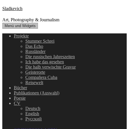
Zum
Sladkevich
Inhalt
springen
Art, Photography & Journalism
Menü und Widgets
Projekte
Stummer Schrei
Das Echo
Russländer
Die russischen Jahreszeiten
Ich habe das gesehen
Die halb verwischte Gravur
Geisterorte
Compañera Cuba
Reisewelt
Bücher
Publikationen (Auswahl)
Poesie
CV
Deutsch
English
Русский