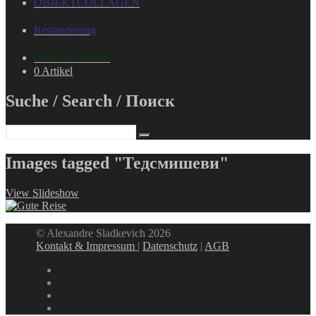
OBJEKTCOLLAGEN
Restaurierung
ONLINE-SHOP
0 Artikel
Suche / Search / Поиск
Images tagged "Тедсмишеви"
View Slideshow
© Alexandre Sladkevich 2026
Kontakt & Impressum
|
Datenschutz
|
AGB
instagram
linkedin
facebook
xing