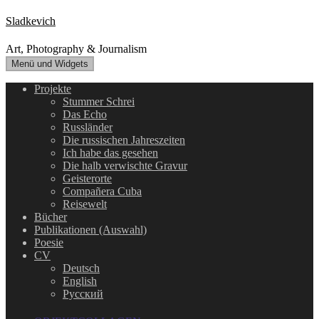
Zum
Sladkevich
Inhalt
springen
Art, Photography & Journalism
Menü und Widgets
Projekte
Stummer Schrei
Das Echo
Russländer
Die russischen Jahreszeiten
Ich habe das gesehen
Die halb verwischte Gravur
Geisterorte
Compañera Cuba
Reisewelt
Bücher
Publikationen (Auswahl)
Poesie
CV
Deutsch
English
Русский