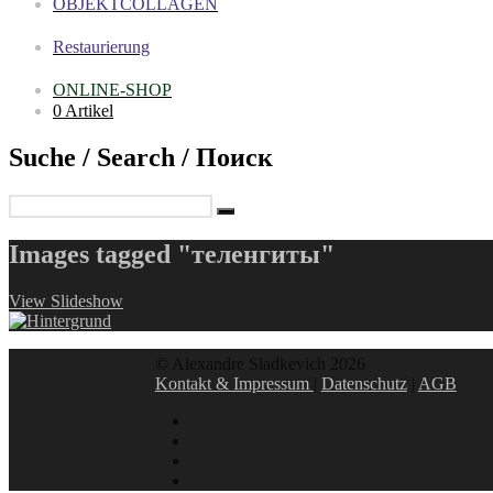
OBJEKTCOLLAGEN
Restaurierung
ONLINE-SHOP
0 Artikel
Suche / Search / Поиск
Images tagged "теленгиты"
View Slideshow
© Alexandre Sladkevich 2026
Kontakt & Impressum
|
Datenschutz
|
AGB
instagram
linkedin
facebook
xing