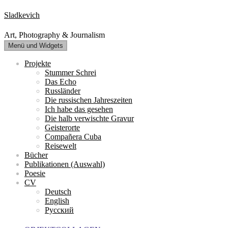
Zum
Sladkevich
Inhalt
springen
Art, Photography & Journalism
Menü und Widgets
Projekte
Stummer Schrei
Das Echo
Russländer
Die russischen Jahreszeiten
Ich habe das gesehen
Die halb verwischte Gravur
Geisterorte
Compañera Cuba
Reisewelt
Bücher
Publikationen (Auswahl)
Poesie
CV
Deutsch
English
Русский