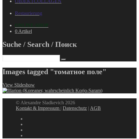
OBJEKTCOLLAGEN
Restaurierung
ONLINE-SHOP
0 Artikel
Suche / Search / Поиск
Images tagged "томатное поле"
View Slideshow
© Alexandre Sladkevich 2026
Kontakt & Impressum
|
Datenschutz
|
AGB
instagram
linkedin
facebook
xing