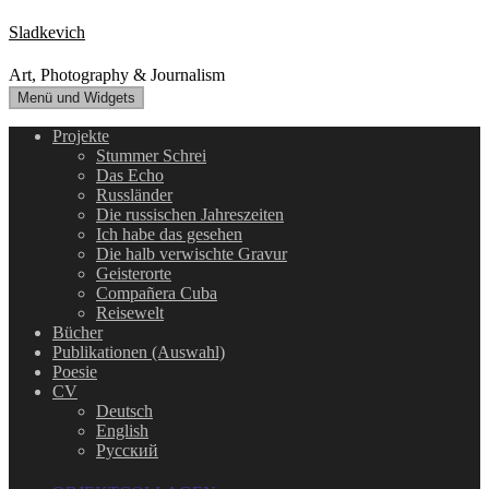
Zum
Sladkevich
Inhalt
springen
Art, Photography & Journalism
Menü und Widgets
Projekte
Stummer Schrei
Das Echo
Russländer
Die russischen Jahreszeiten
Ich habe das gesehen
Die halb verwischte Gravur
Geisterorte
Compañera Cuba
Reisewelt
Bücher
Publikationen (Auswahl)
Poesie
CV
Deutsch
English
Русский