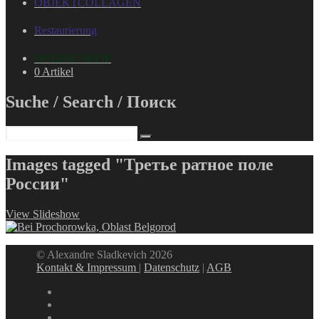
OBJEKTCOLLAGEN
Restaurierung
ONLINE-SHOP
0 Artikel
Suche / Search / Поиск
Images tagged "Третье ратное поле
России"
View Slideshow
© Alexandre Sladkevich 2026
Kontakt & Impressum
|
Datenschutz
|
AGB
instagram
linkedin
facebook