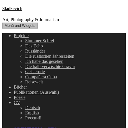
Zum
Sladkevich
Inhalt
springen
Art, Photography & Journalism
Menü und Widgets
Projekte
Stummer Schrei
Das Echo
Russländer
Die russischen Jahreszeiten
Ich habe das gesehen
Die halb verwischte Gravur
Geisterorte
Compañera Cuba
Reisewelt
Bücher
Publikationen (Auswahl)
Poesie
CV
Deutsch
English
Русский