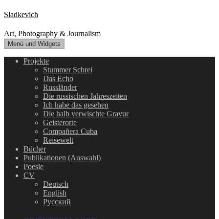
Zum
Sladkevich
Inhalt
springen
Art, Photography & Journalism
Menü und Widgets
Projekte
Stummer Schrei
Das Echo
Russländer
Die russischen Jahreszeiten
Ich habe das gesehen
Die halb verwischte Gravur
Geisterorte
Compañera Cuba
Reisewelt
Bücher
Publikationen (Auswahl)
Poesie
CV
Deutsch
English
Русский