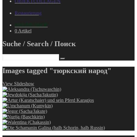
OBJEKTCOLLAGEN
Restaurierung
ONLINE-SHOP
0 Artikel
Suche / Search / Поиск
Images tagged "тюркский народ"
View Slideshow