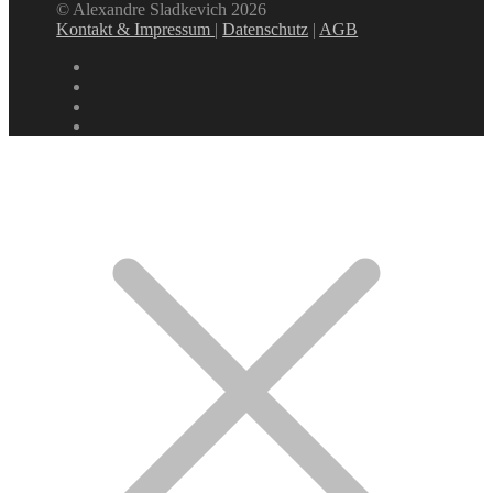
© Alexandre Sladkevich 2026
Kontakt & Impressum
|
Datenschutz
|
AGB
instagram
linkedin
facebook
xing