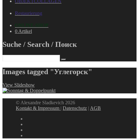
OBJEKTCOLLAGEN
Restaurierung
ONLINE-SHOP
0 Artikel
Suche / Search / Поиск
Images tagged "Углегорск"
View Slideshow
© Alexandre Sladkevich 2026
Kontakt & Impressum
|
Datenschutz
|
AGB
instagram
linkedin
facebook
xing