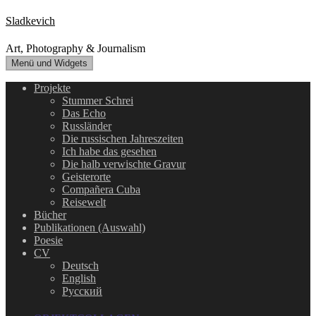
Zum
Sladkevich
Inhalt
springen
Art, Photography & Journalism
Menü und Widgets
Projekte
Stummer Schrei
Das Echo
Russländer
Die russischen Jahreszeiten
Ich habe das gesehen
Die halb verwischte Gravur
Geisterorte
Compañera Cuba
Reisewelt
Bücher
Publikationen (Auswahl)
Poesie
CV
Deutsch
English
Русский