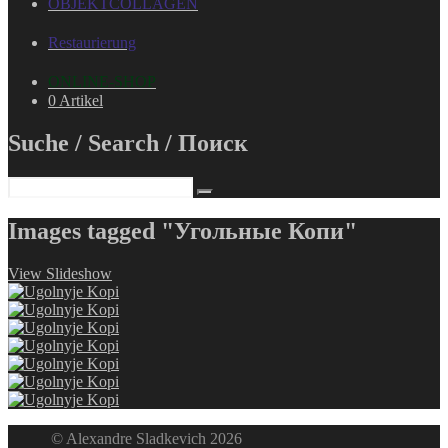
OBJEKTCOLLAGEN
Restaurierung
ONLINE-SHOP
0 Artikel
Suche / Search / Поиск
Images tagged "Угольные Копи"
View Slideshow
© Alexandre Sladkevich 2026