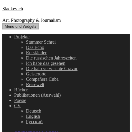
Zum
Sladkevich
Inhalt
springen
Art, Photography & Journalism
Menü und Widgets
Projekte
Stummer Schrei
Das Echo
Russländer
Die russischen Jahreszeiten
Ich habe das gesehen
Die halb verwischte Gravur
Geisterorte
Compañera Cuba
Reisewelt
Bücher
Publikationen (Auswahl)
Poesie
CV
Deutsch
English
Русский