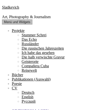
Zum
Sladkevich
Inhalt
springen
Art, Photography & Journalism
Menü und Widgets
Projekte
Stummer Schrei
Das Echo
Russländer
Die russischen Jahreszeiten
Ich habe das gesehen
Die halb verwischte Gravur
Geisterorte
Compañera Cuba
Reisewelt
Bücher
Publikationen (Auswahl)
Poesie
CV
Deutsch
English
Русский