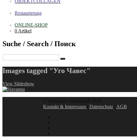
OBJEKTCOLLAGEN
Restaurierung
ONLINE-SHOP
0 Artikel
Suche / Search / Поиск
Images tagged "Уго Чавес"
View Slideshow
© Alexandre Sladkevich 2026
Kontakt & Impressum
|
Datenschutz
|
AGB
instagram
linkedin
facebook
xing