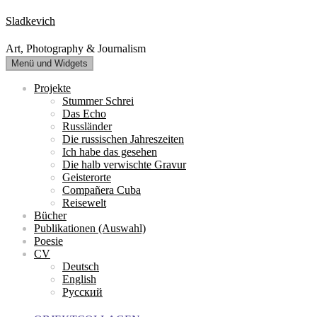
Zum
Sladkevich
Inhalt
springen
Art, Photography & Journalism
Menü und Widgets
Projekte
Stummer Schrei
Das Echo
Russländer
Die russischen Jahreszeiten
Ich habe das gesehen
Die halb verwischte Gravur
Geisterorte
Compañera Cuba
Reisewelt
Bücher
Publikationen (Auswahl)
Poesie
CV
Deutsch
English
Русский