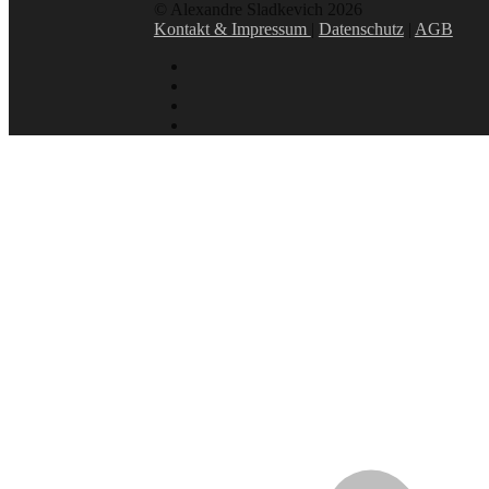
© Alexandre Sladkevich 2026
Kontakt & Impressum
|
Datenschutz
|
AGB
instagram
linkedin
facebook
xing