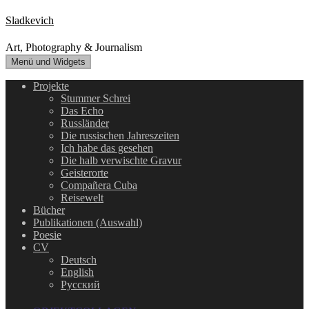
Zum
Sladkevich
Inhalt
springen
Art, Photography & Journalism
Menü und Widgets
Projekte
Stummer Schrei
Das Echo
Russländer
Die russischen Jahreszeiten
Ich habe das gesehen
Die halb verwischte Gravur
Geisterorte
Compañera Cuba
Reisewelt
Bücher
Publikationen (Auswahl)
Poesie
CV
Deutsch
English
Русский