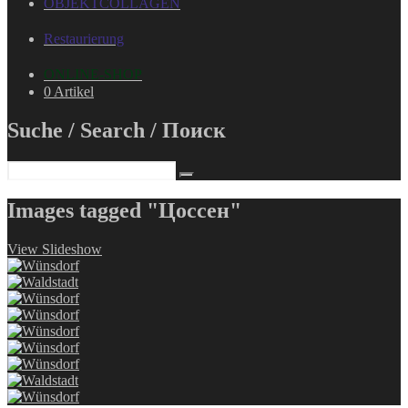
OBJEKTCOLLAGEN
Restaurierung
ONLINE-SHOP
0 Artikel
Suche / Search / Поиск
Images tagged "Цоссен"
View Slideshow