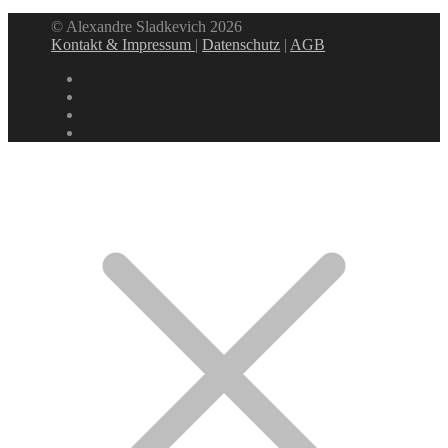
© Alexandre Sladkevich 2026
Kontakt & Impressum
|
Datenschutz
|
AGB
instagram
linkedin
facebook
xing