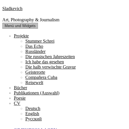
Zum
Sladkevich
Inhalt
springen
Art, Photography & Journalism
Menü und Widgets
Projekte
Stummer Schrei
Das Echo
Russländer
Die russischen Jahreszeiten
Ich habe das gesehen
Die halb verwischte Gravur
Geisterorte
Compañera Cuba
Reisewelt
Bücher
Publikationen (Auswahl)
Poesie
CV
Deutsch
English
Русский