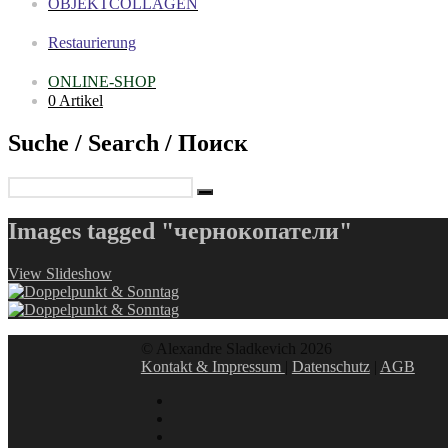
OBJEKTCOLLAGEN
Restaurierung
ONLINE-SHOP
0 Artikel
Suche / Search / Поиск
Images tagged "чернокопатели"
View Slideshow
© Alexandre Sladkevich 2026
Kontakt & Impressum
|
Datenschutz
|
AGB
instagram
linkedin
facebook