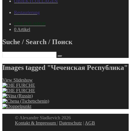
OBJEKTCOLLAGEN
Restaurierung
ONLINE-SHOP
0 Artikel
Suche / Search / Поиск
Images tagged "Чеченская Республика"
View Slideshow
© Alexandre Sladkevich 2026
Kontakt & Impressum
|
Datenschutz
|
AGB