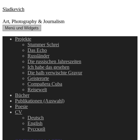
Zum
Sladkevich
Inhalt
springen
Art, Photography & Journalism
Menü und Widgets
Projekte
Stummer Schrei
Das Echo
Russländer
Die russischen Jahreszeiten
Ich habe das gesehen
Die halb verwischte Gravur
Geisterorte
Compañera Cuba
Reisewelt
Bücher
Publikationen (Auswahl)
Poesie
CV
Deutsch
English
Русский