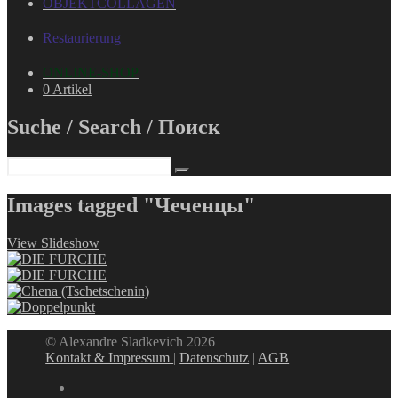
OBJEKTCOLLAGEN
Restaurierung
ONLINE-SHOP
0 Artikel
Suche / Search / Поиск
Images tagged "Чеченцы"
View Slideshow
© Alexandre Sladkevich 2026
Kontakt & Impressum
|
Datenschutz
|
AGB
instagram