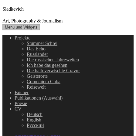
Zum
Sladkevich
Inhalt
springen
Art, Photography & Journalism
Menü und Widgets
Projekte
Stummer Schrei
Das Echo
Russländer
Die russischen Jahreszeiten
Ich habe das gesehen
Die halb verwischte Gravur
Geisterorte
Compañera Cuba
Reisewelt
Bücher
Publikationen (Auswahl)
Poesie
CV
Deutsch
English
Русский