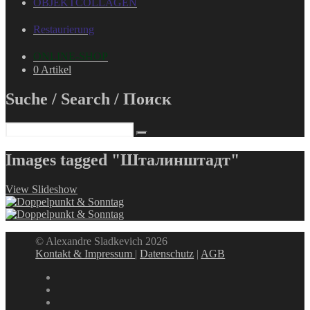
OBJEKTCOLLAGEN
Restaurierung
ONLINE-SHOP
0 Artikel
Suche / Search / Поиск
Images tagged "Шталинштадт"
View Slideshow
© Alexandre Sladkevich 2026
Kontakt & Impressum
|
Datenschutz
|
AGB
instagram
linkedin
facebook