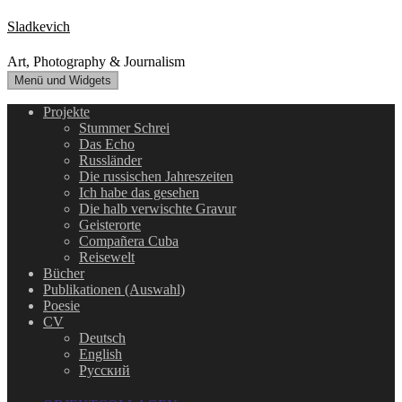
Zum
Sladkevich
Inhalt
springen
Art, Photography & Journalism
Menü und Widgets
Projekte
Stummer Schrei
Das Echo
Russländer
Die russischen Jahreszeiten
Ich habe das gesehen
Die halb verwischte Gravur
Geisterorte
Compañera Cuba
Reisewelt
Bücher
Publikationen (Auswahl)
Poesie
CV
Deutsch
English
Русский